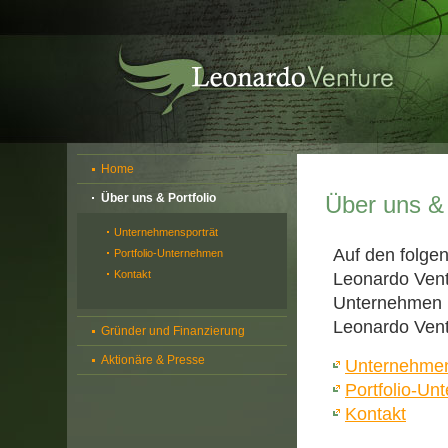
Dire
zum
Inhal
Home
Über uns & Portfolio
Über uns & 
Unternehmensporträt
Auf den folgen
Portfolio-Unternehmen
Kontakt
Leonardo Vent
Unternehmen h
Leonardo Vent
Gründer und Finanzierung
Aktionäre & Presse
Unternehmen
Portfolio-U
Kontakt